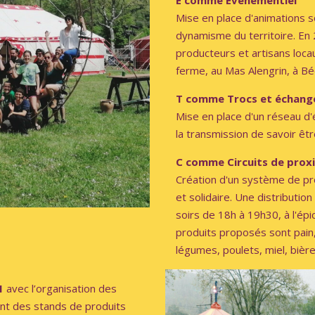
E comme Evénementiel
Mise en place d'animations so
dynamisme du territoire.
En 
producteurs et artisans loca
ferme, au Mas Alengrin, à Bé
T comme Trocs et échang
Mise en place d'un réseau d'
la transmission de savoir être
C comme Circuits de prox
Création d'un système de pr
et solidaire. Une distributio
soirs de 18h à 19h30, à l'épi
produits proposés sont pain
légumes, poulets, miel, bière.
1
avec l’organisation des
ent des stands de produits