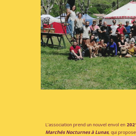
L’association prend un nouvel envol en
202
Marchés Nocturnes à Lunas
, qui propos