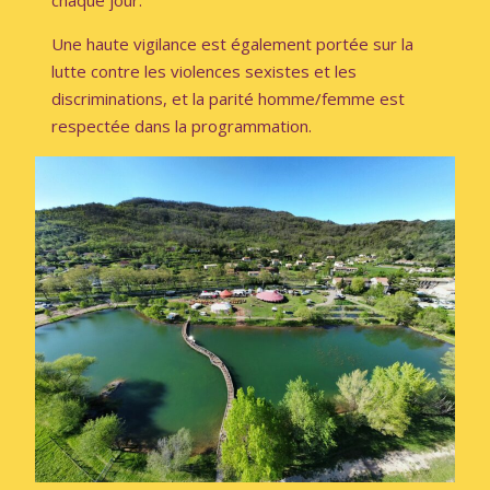
chaque jour
.
Une haute vigilance est également portée sur la
lutte contre les violences
sexistes et les
discriminations, et la
parité homme/femme
est
respectée dans la programmation.