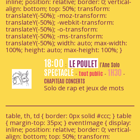
inline; position: relative; border: 0; vertical-
align: bottom; top: 50%; transform:
translateY(-50%); -moz-transform:
translateY(-50%); -webkit-transform:
translateY(-50%); -o-transform:
translateY(-50%); -ms-transform:
translateY(-50%); width: auto; max-width:
100%; height: auto; max-height: 100%; }
18:00
LE POULET
l'Ane Solo
:
SPECTACLE
1H30
tout public
-
-
-
CHAPITEAU CONCERTS
Solo de rap et jeux de mots
table, th, td { border: 0px solid #ccc; } table
{ margin-top: 35px; } eventImage { display:
inline; position: relative; border: 0; vertical-
align: bottom; top: 50%; transform: