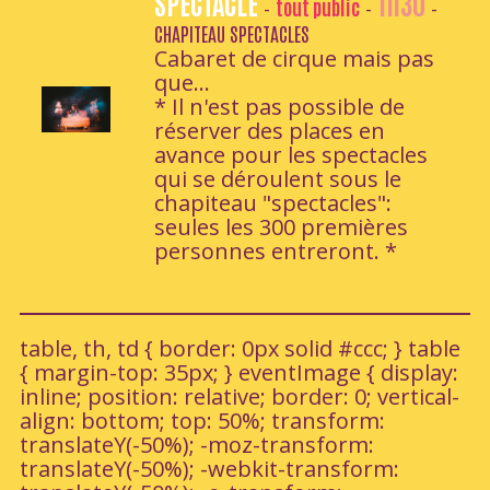
SPECTACLE
1h30
tout public
-
-
-
CHAPITEAU SPECTACLES
Cabaret de cirque mais pas
que...
* Il n'est pas possible de
réserver des places en
avance pour les spectacles
qui se déroulent sous le
chapiteau "spectacles":
seules les 300 premières
personnes entreront. *
table, th, td { border: 0px solid #ccc; } table
{ margin-top: 35px; } eventImage { display:
inline; position: relative; border: 0; vertical-
align: bottom; top: 50%; transform:
translateY(-50%); -moz-transform:
translateY(-50%); -webkit-transform: