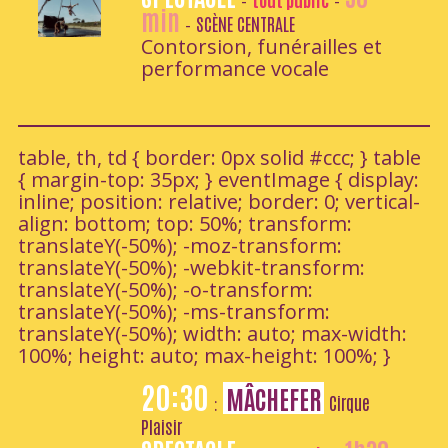
-
-
min
SCÈNE CENTRALE
-
Contorsion, funérailles et
performance vocale
table, th, td { border: 0px solid #ccc; } table
{ margin-top: 35px; } eventImage { display:
inline; position: relative; border: 0; vertical-
align: bottom; top: 50%; transform:
translateY(-50%); -moz-transform:
translateY(-50%); -webkit-transform:
translateY(-50%); -o-transform:
translateY(-50%); -ms-transform:
translateY(-50%); width: auto; max-width:
100%; height: auto; max-height: 100%; }
20:30
MÂCHEFER
Cirque
:
Plaisir