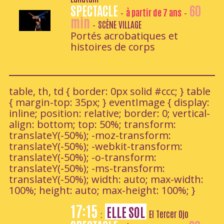
SPECTACLE
60
à partir de 7 ans
-
-
min
SCÈNE VILLAGE
-
Portés acrobatiques et
histoires de corps
table, th, td { border: 0px solid #ccc; } table
{ margin-top: 35px; } eventImage { display:
inline; position: relative; border: 0; vertical-
align: bottom; top: 50%; transform:
translateY(-50%); -moz-transform:
translateY(-50%); -webkit-transform:
translateY(-50%); -o-transform:
translateY(-50%); -ms-transform:
translateY(-50%); width: auto; max-width:
100%; height: auto; max-height: 100%; }
17:15
ELLE SOL
El Tercer Ojo
: