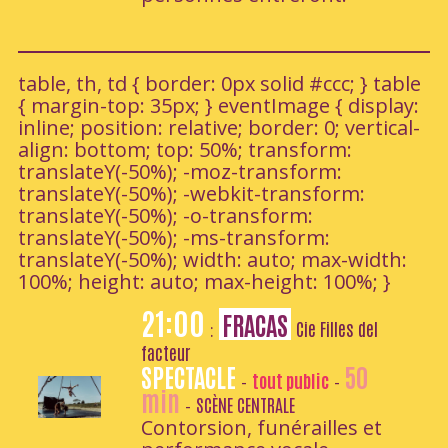
table, th, td { border: 0px solid #ccc; } table
{ margin-top: 35px; } eventImage { display:
inline; position: relative; border: 0; vertical-
align: bottom; top: 50%; transform:
translateY(-50%); -moz-transform:
translateY(-50%); -webkit-transform:
translateY(-50%); -o-transform:
translateY(-50%); -ms-transform:
translateY(-50%); width: auto; max-width:
100%; height: auto; max-height: 100%; }
21:00
FRACAS
Cie Filles del
:
facteur
SPECTACLE
50
tout public
-
-
min
SCÈNE CENTRALE
-
Contorsion, funérailles et