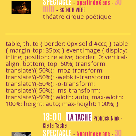
SPECTACLE
30
à partir de 6 ans
-
-
min
SCÈNE RIVIÈRE
-
théatre cirque poétique
table, th, td { border: 0px solid #ccc; } table
{ margin-top: 35px; } eventImage { display:
inline; position: relative; border: 0; vertical-
align: bottom; top: 50%; transform:
translateY(-50%); -moz-transform:
translateY(-50%); -webkit-transform:
translateY(-50%); -o-transform:
translateY(-50%); -ms-transform:
translateY(-50%); width: auto; max-width:
100%; height: auto; max-height: 100%; }
18:00
LA TACHE
Prohöck Niak -
:
Cie la Tache
SPECTACLE
30
à partir de 6 ans
-
-