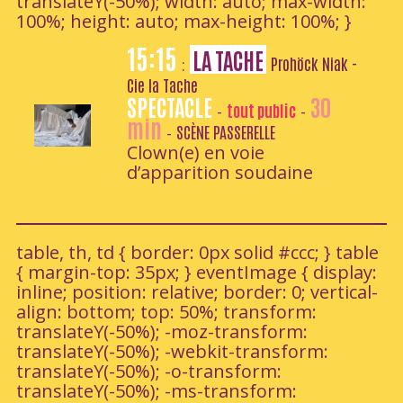
translateY(-50%); width: auto; max-width:
100%; height: auto; max-height: 100%; }
15:15
LA TACHE
Prohöck Niak -
:
Cie la Tache
SPECTACLE
30
tout public
-
-
min
SCÈNE PASSERELLE
-
Clown(e) en voie
d’apparition soudaine
table, th, td { border: 0px solid #ccc; } table
{ margin-top: 35px; } eventImage { display:
inline; position: relative; border: 0; vertical-
align: bottom; top: 50%; transform:
translateY(-50%); -moz-transform:
translateY(-50%); -webkit-transform:
translateY(-50%); -o-transform:
translateY(-50%); -ms-transform: