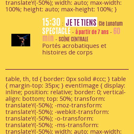
translateY(-50%); width: auto; max-width:
100%; height: auto; max-height: 100%; }
15:30
JE TE TIENS
Cie Lunatum
:
SPECTACLE
60
à partir de 7 ans
-
-
min
SCÈNE CENTRALE
-
Portés acrobatiques et
histoires de corps
table, th, td { border: 0px solid #ccc; } table
{ margin-top: 35px; } eventImage { display:
inline; position: relative; border: 0; vertical-
align: bottom; top: 50%; transform:
translateY(-50%); -moz-transform:
translateY(-50%); -webkit-transform:
translateY(-50%); -o-transform:
translateY(-50%); -ms-transform:
translateY(-50%); width: auto; max-width: