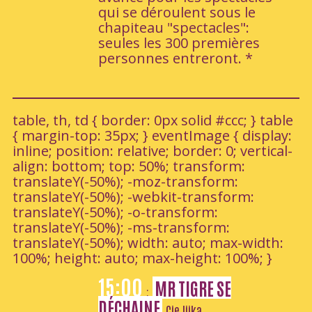
qui se déroulent sous le
chapiteau "spectacles":
seules les 300 premières
personnes entreront. *
table, th, td { border: 0px solid #ccc; } table
{ margin-top: 35px; } eventImage { display:
inline; position: relative; border: 0; vertical-
align: bottom; top: 50%; transform:
translateY(-50%); -moz-transform:
translateY(-50%); -webkit-transform:
translateY(-50%); -o-transform:
translateY(-50%); -ms-transform:
translateY(-50%); width: auto; max-width:
100%; height: auto; max-height: 100%; }
15:00
MR TIGRE SE
:
DÉCHAINE
Cie Ijika