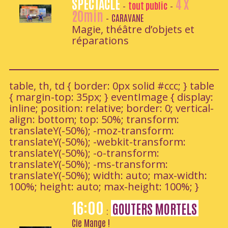
SPECTACLE
4 x
tout public
-
-
20min
CARAVANE
-
Magie, théâtre d’objets et
réparations
table, th, td { border: 0px solid #ccc; } table
{ margin-top: 35px; } eventImage { display:
inline; position: relative; border: 0; vertical-
align: bottom; top: 50%; transform:
translateY(-50%); -moz-transform:
translateY(-50%); -webkit-transform:
translateY(-50%); -o-transform:
translateY(-50%); -ms-transform:
translateY(-50%); width: auto; max-width:
100%; height: auto; max-height: 100%; }
16:00
GOUTERS MORTELS
:
Cie Mange !