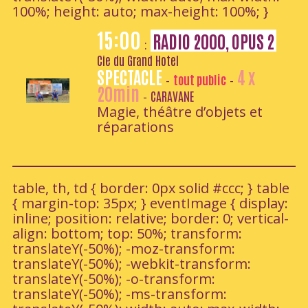
100%; height: auto; max-height: 100%; }
15:00
RADIO 2000, OPUS 2
:
Cie du Grand Hotel
SPECTACLE
4 x
tout public
-
-
20min
CARAVANE
-
Magie, théâtre d’objets et
réparations
table, th, td { border: 0px solid #ccc; } table
{ margin-top: 35px; } eventImage { display:
inline; position: relative; border: 0; vertical-
align: bottom; top: 50%; transform:
translateY(-50%); -moz-transform:
translateY(-50%); -webkit-transform:
translateY(-50%); -o-transform:
translateY(-50%); -ms-transform: