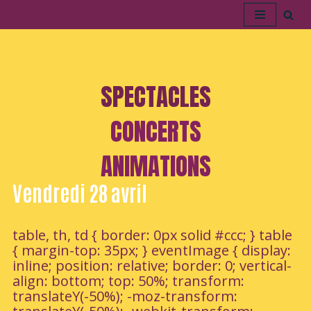
Aller
au
contenu
SPECTACLES
CONCERTS
ANIMATIONS
Vendredi 28 avril
table, th, td { border: 0px solid #ccc; } table
{ margin-top: 35px; } eventImage { display:
inline; position: relative; border: 0; vertical-
align: bottom; top: 50%; transform:
translateY(-50%); -moz-transform: