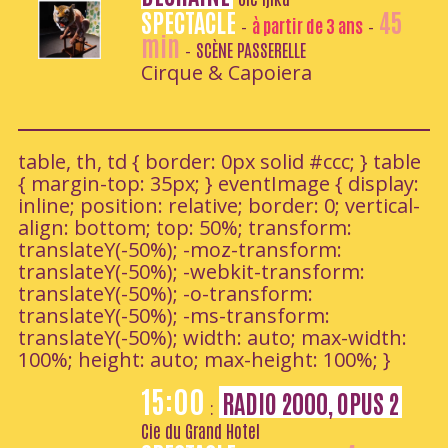
SPECTACLE
45
à partir de 3 ans
-
-
min
SCÈNE PASSERELLE
-
Cirque & Capoiera
table, th, td { border: 0px solid #ccc; } table
{ margin-top: 35px; } eventImage { display:
inline; position: relative; border: 0; vertical-
align: bottom; top: 50%; transform:
translateY(-50%); -moz-transform:
translateY(-50%); -webkit-transform:
translateY(-50%); -o-transform:
translateY(-50%); -ms-transform:
translateY(-50%); width: auto; max-width:
100%; height: auto; max-height: 100%; }
15:00
RADIO 2000, OPUS 2
:
Cie du Grand Hotel