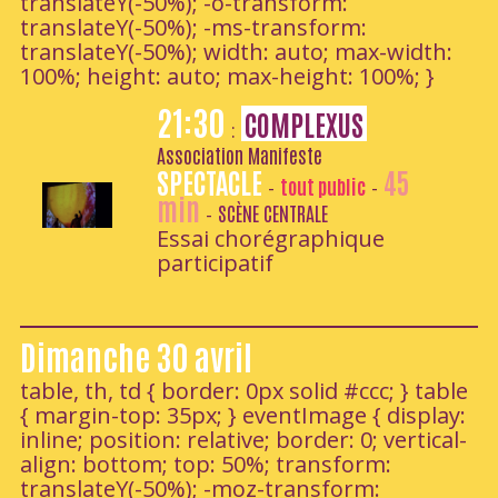
translateY(-50%); -o-transform:
translateY(-50%); -ms-transform:
translateY(-50%); width: auto; max-width:
100%; height: auto; max-height: 100%; }
21:30
COMPLEXUS
:
Association Manifeste
SPECTACLE
45
tout public
-
-
min
SCÈNE CENTRALE
-
Essai chorégraphique
participatif
Dimanche 30 avril
table, th, td { border: 0px solid #ccc; } table
{ margin-top: 35px; } eventImage { display:
inline; position: relative; border: 0; vertical-
align: bottom; top: 50%; transform:
translateY(-50%); -moz-transform: