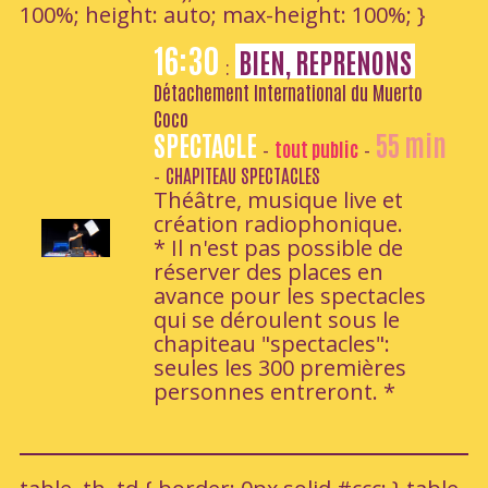
100%; height: auto; max-height: 100%; }
16:30
BIEN, REPRENONS
:
Détachement International du Muerto
Coco
SPECTACLE
55 min
tout public
-
-
CHAPITEAU SPECTACLES
-
Théâtre, musique live et
création radiophonique.
* Il n'est pas possible de
réserver des places en
avance pour les spectacles
qui se déroulent sous le
chapiteau "spectacles":
seules les 300 premières
personnes entreront. *