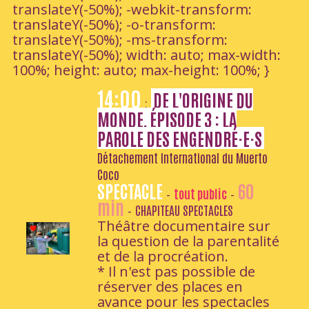
translateY(-50%); -webkit-transform:
translateY(-50%); -o-transform:
translateY(-50%); -ms-transform:
translateY(-50%); width: auto; max-width:
100%; height: auto; max-height: 100%; }
14:00
DE L'ORIGINE DU
:
MONDE, ÉPISODE 3 : LA
PAROLE DES ENGENDRÉ·E·S
Détachement International du Muerto
Coco
SPECTACLE
60
tout public
-
-
min
CHAPITEAU SPECTACLES
-
Théâtre documentaire sur
la question de la parentalité
et de la procréation.
* Il n'est pas possible de
réserver des places en
avance pour les spectacles