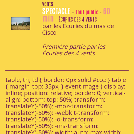
vents
SPECTACLE
60
tout public
-
-
min
ÉCURIES DES 4 VENTS
-
par les Écuries du mas de
Cisco
Première partie par les
Écuries des 4 vents
table, th, td { border: 0px solid #ccc; } table
{ margin-top: 35px; } eventImage { display:
inline; position: relative; border: 0; vertical-
align: bottom; top: 50%; transform:
translateY(-50%); -moz-transform:
translateY(-50%); -webkit-transform:
translateY(-50%); -o-transform:
translateY(-50%); -ms-transform:
translateY(-50%); width: auto; max-width: