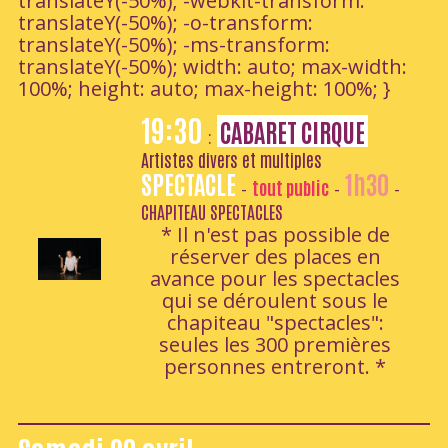
translateY(-50%); -webkit-transform:
translateY(-50%); -o-transform:
translateY(-50%); -ms-transform:
translateY(-50%); width: auto; max-width:
100%; height: auto; max-height: 100%; }
19:30
CABARET CIRQUE
:
Artistes divers et multiples
SPECTACLE
1h30
tout public
-
-
-
CHAPITEAU SPECTACLES
* Il n'est pas possible de
réserver des places en
avance pour les spectacles
qui se déroulent sous le
chapiteau "spectacles":
seules les 300 premières
personnes entreront. *