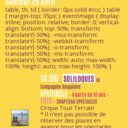
Samedi 29 avril
table, th, td { border: 0px solid #ccc; } table
{ margin-top: 35px; } eventImage { display:
inline; position: relative; border: 0; vertical-
align: bottom; top: 50%; transform:
translateY(-50%); -moz-transform:
translateY(-50%); -webkit-transform:
translateY(-50%); -o-transform:
translateY(-50%); -ms-transform:
translateY(-50%); width: auto; max-width:
100%; height: auto; max-height: 100%; }
14:00
SOLILOQUES
la
:
Compagnie Singulière
SPECTACLE
à partir de 10 ans
-
-
1H10
CHAPITEAU SPECTACLES
-
Cirque Tout Terrain
* Il n'est pas possible de
réserver des places en
avance pour les spectacles