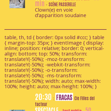
min
SCÈNE PASSERELLE
-
Clown(e) en voie
d’apparition soudaine
table, th, td { border: 0px solid #ccc; } table
{ margin-top: 35px; } eventImage { display:
inline; position: relative; border: 0; vertical-
align: bottom; top: 50%; transform:
translateY(-50%); -moz-transform:
translateY(-50%); -webkit-transform:
translateY(-50%); -o-transform:
translateY(-50%); -ms-transform:
translateY(-50%); width: auto; max-width:
100%; height: auto; max-height: 100%; }
20:30
FRACAS
Cie Filles del
:
facteur
SPECTACLE
50
tout public