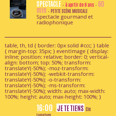
SPECTACLE
60
à aprtir de 8 ans
-
-
min
PETITE SCÈNE MUSICALE
-
Spectacle gourmand et
radiophonique
table, th, td { border: 0px solid #ccc; } table
{ margin-top: 35px; } eventImage { display:
inline; position: relative; border: 0; vertical-
align: bottom; top: 50%; transform:
translateY(-50%); -moz-transform:
translateY(-50%); -webkit-transform:
translateY(-50%); -o-transform:
translateY(-50%); -ms-transform:
translateY(-50%); width: auto; max-width:
100%; height: auto; max-height: 100%; }
16:00
JE TE TIENS
Cie
:
Lunatum