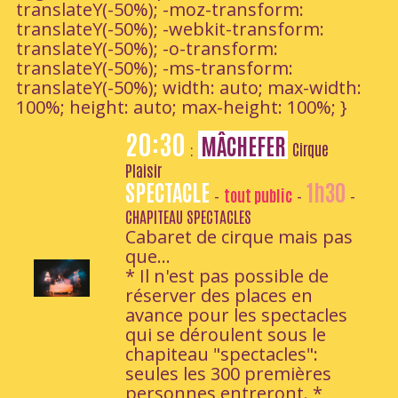
translateY(-50%); -moz-transform:
translateY(-50%); -webkit-transform:
translateY(-50%); -o-transform:
translateY(-50%); -ms-transform:
translateY(-50%); width: auto; max-width:
100%; height: auto; max-height: 100%; }
20:30
MÂCHEFER
Cirque
:
Plaisir
SPECTACLE
1h30
tout public
-
-
-
CHAPITEAU SPECTACLES
Cabaret de cirque mais pas
que...
* Il n'est pas possible de
réserver des places en
avance pour les spectacles
qui se déroulent sous le
chapiteau "spectacles":
seules les 300 premières
personnes entreront. *