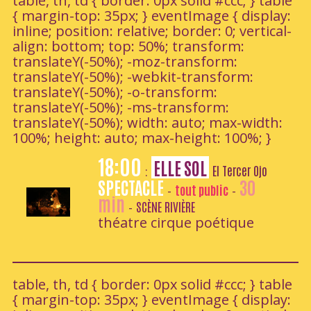
table, th, td { border: 0px solid #ccc; } table
{ margin-top: 35px; } eventImage { display:
inline; position: relative; border: 0; vertical-
align: bottom; top: 50%; transform:
translateY(-50%); -moz-transform:
translateY(-50%); -webkit-transform:
translateY(-50%); -o-transform:
translateY(-50%); -ms-transform:
translateY(-50%); width: auto; max-width:
100%; height: auto; max-height: 100%; }
18:00
ELLE SOL
El Tercer Ojo
:
SPECTACLE
30
tout public
-
-
min
SCÈNE RIVIÈRE
-
théatre cirque poétique
table, th, td { border: 0px solid #ccc; } table
{ margin-top: 35px; } eventImage { display: