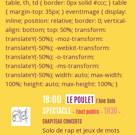
table, th, td { border: 0px solid #ccc; } table
{ margin-top: 35px; } eventImage { display:
inline; position: relative; border: 0; vertical-
align: bottom; top: 50%; transform:
translateY(-50%); -moz-transform:
translateY(-50%); -webkit-transform:
translateY(-50%); -o-transform:
translateY(-50%); -ms-transform:
translateY(-50%); width: auto; max-width:
100%; height: auto; max-height: 100%; }
18:00
LE POULET
l'Ane Solo
:
SPECTACLE
1H30
tout public
-
-
-
CHAPITEAU CONCERTS
Solo de rap et jeux de mots