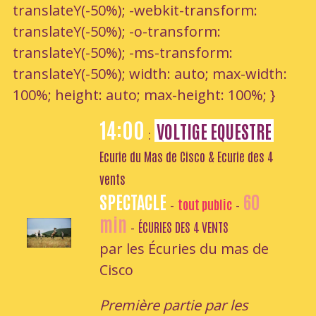
translateY(-50%); -webkit-transform:
translateY(-50%); -o-transform:
translateY(-50%); -ms-transform:
translateY(-50%); width: auto; max-width:
100%; height: auto; max-height: 100%; }
14:00
VOLTIGE EQUESTRE
:
Ecurie du Mas de Cisco & Ecurie des 4
vents
SPECTACLE
60
tout public
-
-
min
ÉCURIES DES 4 VENTS
-
par les Écuries du mas de
Cisco
Première partie par les