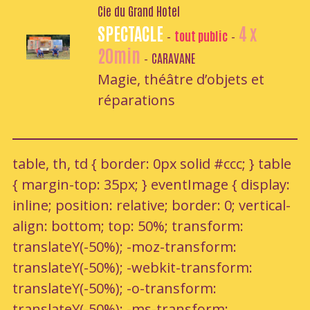
Cie du Grand Hotel
SPECTACLE
4 x
tout public
-
-
20min
CARAVANE
-
Magie, théâtre d’objets et
réparations
table, th, td { border: 0px solid #ccc; } table
{ margin-top: 35px; } eventImage { display:
inline; position: relative; border: 0; vertical-
align: bottom; top: 50%; transform:
translateY(-50%); -moz-transform:
translateY(-50%); -webkit-transform:
translateY(-50%); -o-transform:
translateY(-50%); -ms-transform: