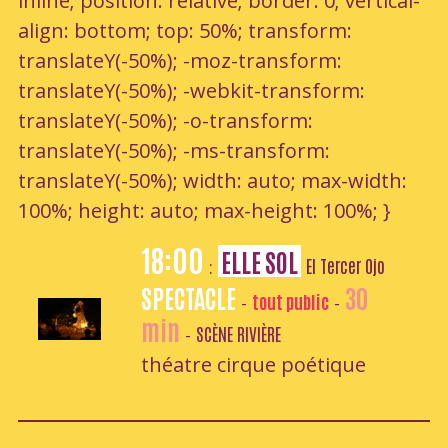
inline; position: relative; border: 0; vertical-
align: bottom; top: 50%; transform:
translateY(-50%); -moz-transform:
translateY(-50%); -webkit-transform:
translateY(-50%); -o-transform:
translateY(-50%); -ms-transform:
translateY(-50%); width: auto; max-width:
100%; height: auto; max-height: 100%; }
18:00
ELLE SOL
El Tercer Ojo
:
SPECTACLE
30
tout public
-
-
min
SCÈNE RIVIÈRE
-
théatre cirque poétique