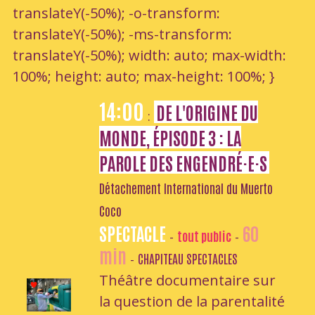
translateY(-50%); -o-transform:
translateY(-50%); -ms-transform:
translateY(-50%); width: auto; max-width:
100%; height: auto; max-height: 100%; }
14:00
DE L'ORIGINE DU
:
MONDE, ÉPISODE 3 : LA
PAROLE DES ENGENDRÉ·E·S
Détachement International du Muerto
Coco
SPECTACLE
60
tout public
-
-
min
CHAPITEAU SPECTACLES
-
Théâtre documentaire sur
la question de la parentalité