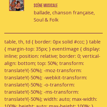
SCÈNE MUSICALE
ballade, chanson française,
Soul & Folk
table, th, td { border: 0px solid #ccc; } table
{ margin-top: 35px; } eventImage { display:
inline; position: relative; border: 0; vertical-
align: bottom; top: 50%; transform:
translateY(-50%); -moz-transform:
translateY(-50%); -webkit-transform:
translateY(-50%); -o-transform:
translateY(-50%); -ms-transform:
translateY(-50%); width: auto; max-width:
100%; height: auto; max-height: 100%; }