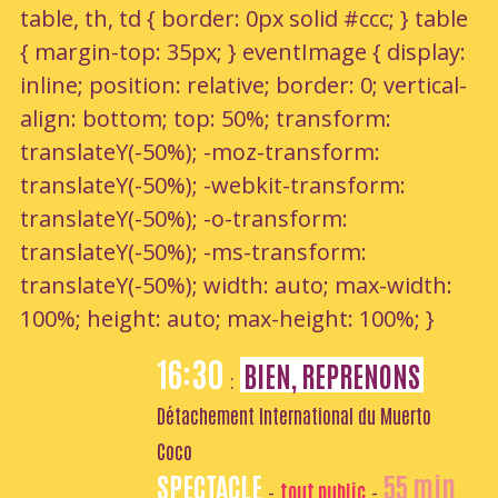
table, th, td { border: 0px solid #ccc; } table
{ margin-top: 35px; } eventImage { display:
inline; position: relative; border: 0; vertical-
align: bottom; top: 50%; transform:
translateY(-50%); -moz-transform:
translateY(-50%); -webkit-transform:
translateY(-50%); -o-transform:
translateY(-50%); -ms-transform:
translateY(-50%); width: auto; max-width:
100%; height: auto; max-height: 100%; }
16:30
BIEN, REPRENONS
:
Détachement International du Muerto
Coco
SPECTACLE
55 min
tout public
-
-