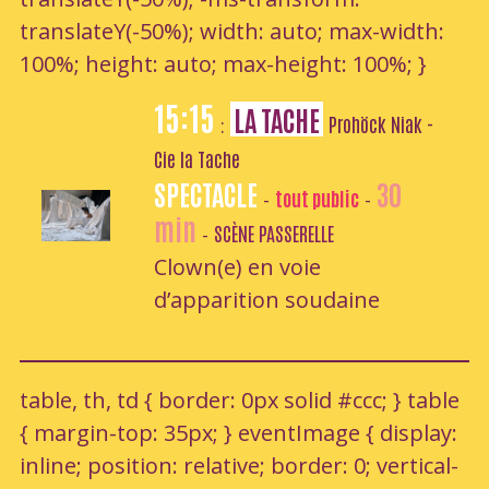
translateY(-50%); width: auto; max-width:
100%; height: auto; max-height: 100%; }
15:15
LA TACHE
Prohöck Niak -
:
Cie la Tache
SPECTACLE
30
tout public
-
-
min
SCÈNE PASSERELLE
-
Clown(e) en voie
d’apparition soudaine
table, th, td { border: 0px solid #ccc; } table
{ margin-top: 35px; } eventImage { display:
inline; position: relative; border: 0; vertical-