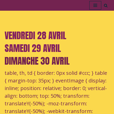
Aller
au
contenu
VENDREDI 28 AVRIL
SAMEDI 29 AVRIL
DIMANCHE 30 AVRIL
table, th, td { border: 0px solid #ccc; } table
{ margin-top: 35px; } eventImage { display:
inline; position: relative; border: 0; vertical-
align: bottom; top: 50%; transform:
translateY(-50%); -moz-transform:
translateY(-50%); -webkit-transform: