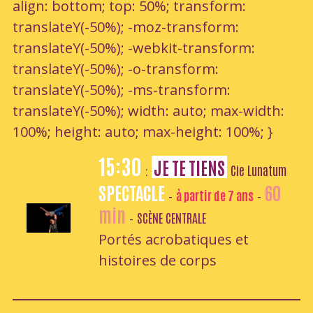
align: bottom; top: 50%; transform:
translateY(-50%); -moz-transform:
translateY(-50%); -webkit-transform:
translateY(-50%); -o-transform:
translateY(-50%); -ms-transform:
translateY(-50%); width: auto; max-width:
100%; height: auto; max-height: 100%; }
15:30
JE TE TIENS
Cie Lunatum
:
SPECTACLE
60
à partir de 7 ans
-
-
min
SCÈNE CENTRALE
-
Portés acrobatiques et
histoires de corps