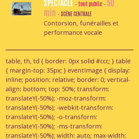
SPECTACLE
50
tout public
-
-
min
SCÈNE CENTRALE
-
Contorsion, funérailles et
performance vocale
table, th, td { border: 0px solid #ccc; } table
{ margin-top: 35px; } eventImage { display:
inline; position: relative; border: 0; vertical-
align: bottom; top: 50%; transform:
translateY(-50%); -moz-transform:
translateY(-50%); -webkit-transform:
translateY(-50%); -o-transform:
translateY(-50%); -ms-transform:
translateY(-50%); width: auto; max-width: