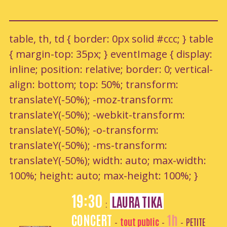
table, th, td { border: 0px solid #ccc; } table
{ margin-top: 35px; } eventImage { display:
inline; position: relative; border: 0; vertical-
align: bottom; top: 50%; transform:
translateY(-50%); -moz-transform:
translateY(-50%); -webkit-transform:
translateY(-50%); -o-transform:
translateY(-50%); -ms-transform:
translateY(-50%); width: auto; max-width:
100%; height: auto; max-height: 100%; }
19:30
LAURA TIKA
:
CONCERT
1h
tout public
PETITE
-
-
-