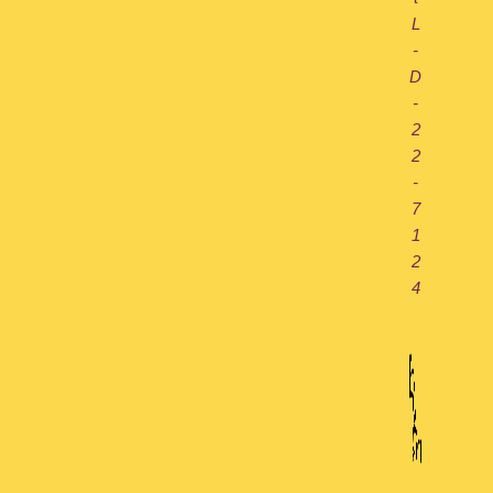
L
-
D
-
2
2
-
7
1
2
4