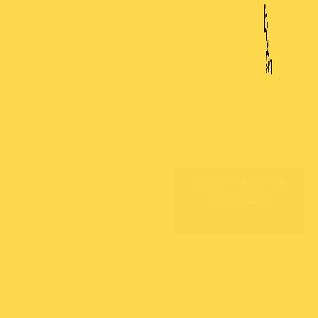
Neve
| Propulsé par
WordPress