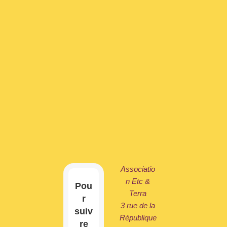
Associatio
n Etc &
Pou
Terra
r
3 rue de la
suiv
République
re