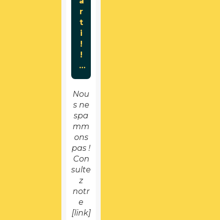
Nou
s ne
spa
mm
ons
pas !
Con
sulte
z
notr
e
[link]