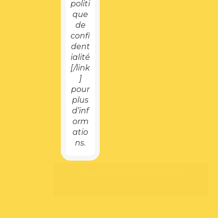
politi
que
de
confi
dent
ialité
[/link
]
pour
plus
d’inf
orm
atio
ns.
Neve
| Propulsé par
WordPress