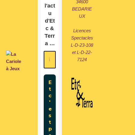
34600
l'act
BEDARIE
u
UX
d'Et
c &
Licences
Terr
Spectacles
a …
L-D-23-108
et L-D-22-
7124