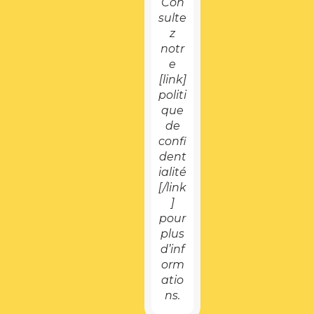
Con
sulte
z
notr
e
[link]
politi
que
de
confi
dent
ialité
[/link
]
pour
plus
d’inf
orm
atio
ns.