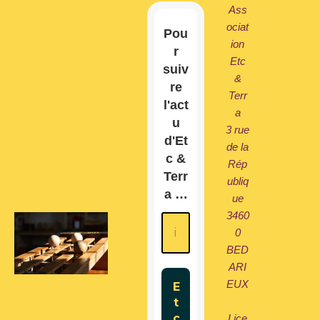
Ass
ociat
Pou
ion
r
Etc
suiv
&
re
Terr
l'act
a
u
3 rue
d'Et
de la
c &
Rép
Terr
ubliq
a …
ue
3460
0
BED
ARI
EUX
Lice