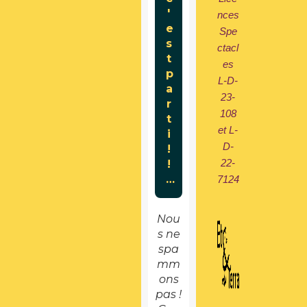
nces
Spe
ctacl
es
L-D-
23-
108
et L-
D-
22-
7124
Nou
s ne
spa
mm
ons
pas !