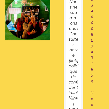
Nou
3
s ne
4
spa
6
mm
0
ons
pas !
0
Con
B
sulte
E
z
D
notr
A
e
R
[link]
I
politi
E
que
U
de
X
confi
dent
ialité
Li
[/link
c
]
e
pour