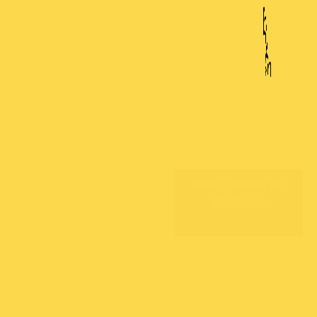
Neve
| Propulsé par
WordPress