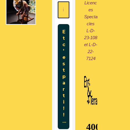
Licenc
es
Specta
cles
L-D-
23-108
et L-D-
22-
7124