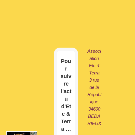
Associ
ation
Pou
Etc &
r
Terra
suiv
3 rue
re
de la
l'act
Républ
u
ique
d'Et
34600
c &
BEDA
Terr
RIEUX
a …