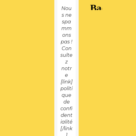
Nou
s ne
spa
mm
ons
pas !
Con
sulte
z
notr
e
[link]
politi
que
de
confi
dent
ialité
[/link
]