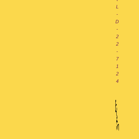
L
-
D
-
2
2
-
7
1
2
4