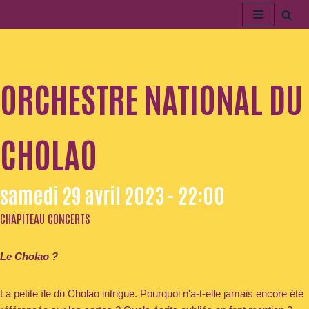
Aller
au
contenu
ORCHESTRE NATIONAL DU
CHOLAO
samedi 29 avril 2023 - 22:00
CHAPITEAU CONCERTS
Le Cholao ?
La petite île du Cholao intrigue. Pourquoi n'a-t-elle jamais encore été