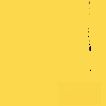
1
2
4
Neve
| Propulsé par
WordPress