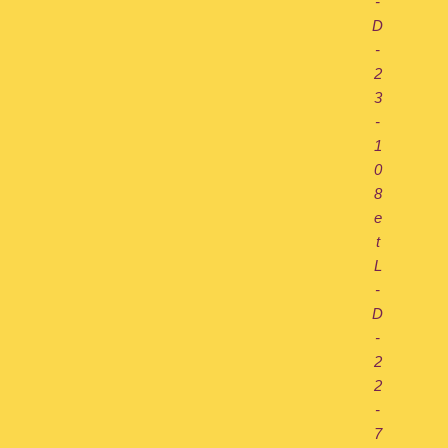
-
D
-
2
3
-
1
0
8
e
t
L
-
D
-
2
2
-
7