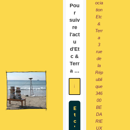
ocia
Pou
tion
r
Etc
suiv
&
re
Terr
l'act
a
u
3
d'Et
rue
c &
de
Terr
la
a …
Rép
ubli
que
346
00
BE
DA
RIE
UX