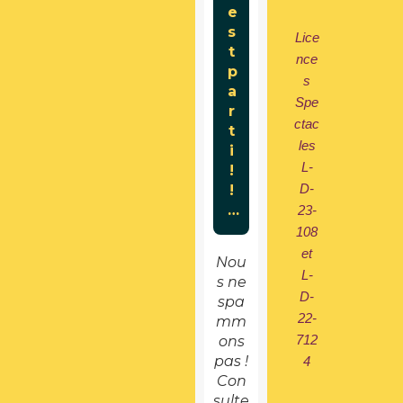
Lice
nce
s
Spe
ctac
les
L-
D-
23-
108
et
Nou
L-
s ne
D-
spa
22-
mm
712
ons
pas !
4
Con
sulte