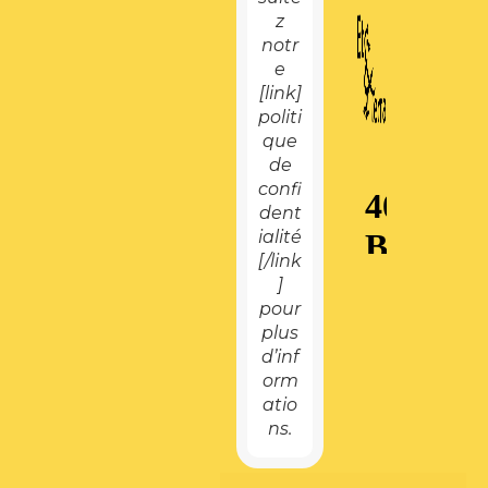
z
notr
e
[link]
politi
que
de
confi
dent
ialité
[/link
]
pour
plus
d’inf
orm
atio
ns.